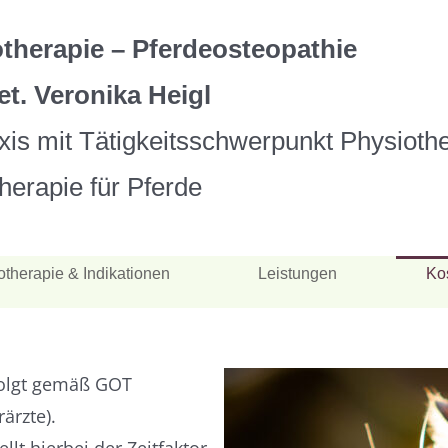
otherapie – Pferdeosteopathie
et. Veronika Heigl
axis mit Tätigkeitsschwerpunkt Physioth
herapie für Pferde
Ko
otherapie & Indikationen
Leistungen
folgt gemäß GOT
ärzte).