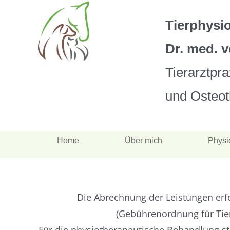
Zum
Inhalt
Tierphysi
springen
Dr. med. v
Tierarztpr
und Osteot
Home
Über mich
Physi
Die Abrechnung der Leistungen er
(Gebührenordnung für Tier