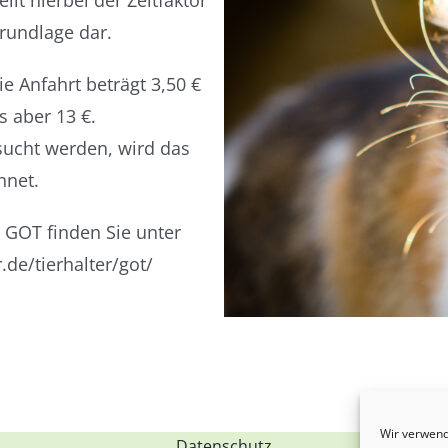
lt hierbei der Zeitfaktor
undlage dar.
e Anfahrt beträgt 3,50 €
 aber 13 €.
sucht werden, wird das
hnet.
r GOT finden Sie unter
de/tierhalter/got/
Wir verwend
Datenschutz